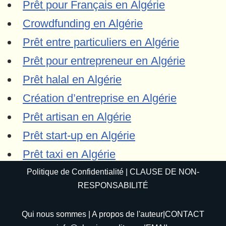
Prêt pour Français en Algérie
Crowdfunding en Algérie
Prêt entre particuliers en Algérie
Prêt pour entrepreneur en Algérie
Prêt halal en Algérie
Création d’entreprise en Algérie
Prêt artisan en Algérie
Prêt start-up en Algérie
Prêt taxi en Algérie
Politique de Confidentialité
|
CLAUSE DE NON-
RESPONSABILITÉ
Qui nous sommes
|
A propos de l'auteur
|CONTACT